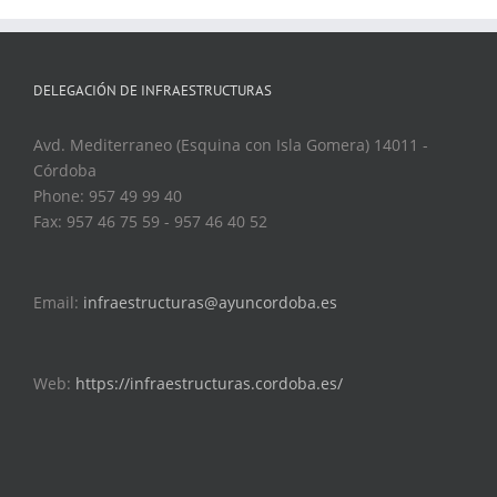
DELEGACIÓN DE INFRAESTRUCTURAS
Avd. Mediterraneo (Esquina con Isla Gomera) 14011 -
Córdoba
Phone: 957 49 99 40
Fax: 957 46 75 59 - 957 46 40 52
Email:
infraestructuras@ayuncordoba.es
Web:
https://infraestructuras.cordoba.es/