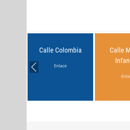
Calle Colombia
Calle 
Infan
Enlace
Previous
Enla