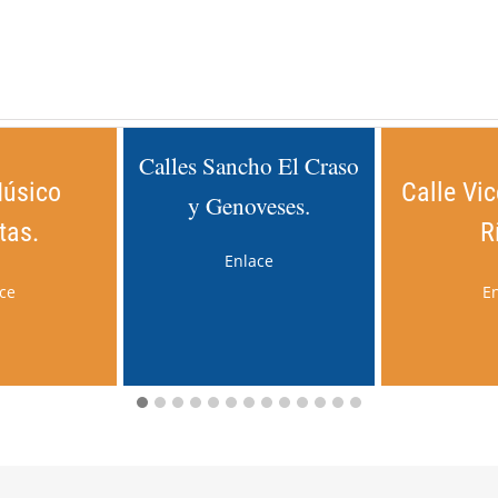
Calles Sancho El Craso
Músico
Calle Vic
y Genoveses.
tas.
R
Enlace
ce
E