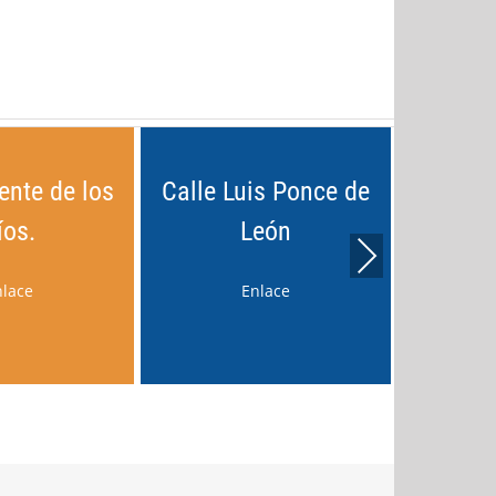
ente de los
Calle Luis Ponce de
Patio
íos.
León
Pol
Next
nlace
Enlace