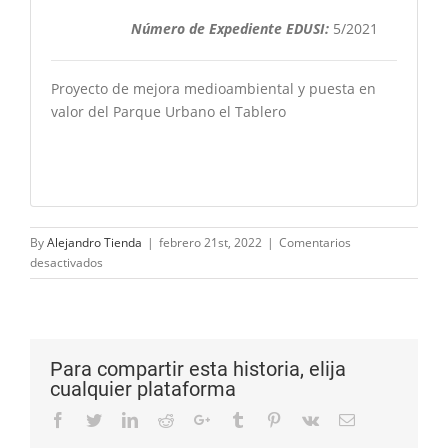
Número de Expediente EDUSI:
5/2021
Proyecto de mejora medioambiental y puesta en
valor del Parque Urbano el Tablero
By
Alejandro Tienda
|
febrero 21st, 2022
|
Comentarios
en
desactivados
PPT
–
Tablero
Para compartir esta historia, elija
cualquier plataforma
Facebook
Twitter
LinkedIn
Reddit
Google+
Tumblr
Pinterest
Vk
Email