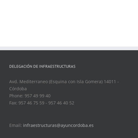
DELEGACIÓN DE INFRAESTRUCTURAS
Avd. Mediterraneo (Esquina con Isla Gomera) 14011 -
Córdoba
Phone: 957 49 99 40
Fax: 957 46 75 59 - 957 46 40 52
Email:
infraestructuras@ayuncordoba.es