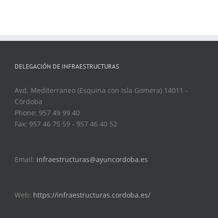
DELEGACIÓN DE INFRAESTRUCTURAS
Avd. Mediterraneo (Esquina con Isla Gomera) 14011 -
Córdoba
Phone: 957 49 99 40
Fax: 957 46 75 59 - 957 46 40 52
Email:
infraestructuras@ayuncordoba.es
Web:
https://infraestructuras.cordoba.es/